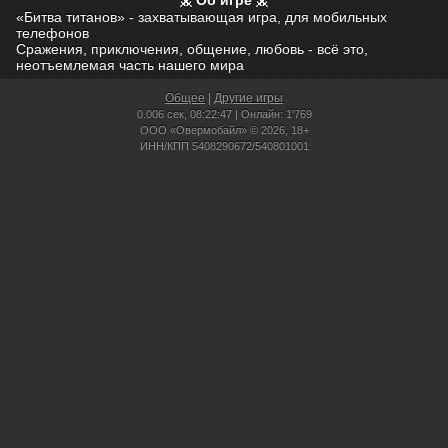
Об игре
«Битва титанов» - захватывающая игра, для мобильных
телефонов
Сражения, приключения, общение, любовь - всё это,
неотъемлемая часть нашего мира
Общее
|
Другие игры
0.006 сек,
08:22:47 | Онлайн: 1'769
ООО «Овермобайл» © 2026, 18+
ИНН/КПП 5408290672/540801001