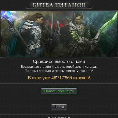
Сражайся вместе с нами
Бесплатная онлайн игра, о которой ходят легенды
Теперь к легенде можешь прикоснуться и ты!
В игре уже 46'717'865 игроков!
Нaчaть свой путь
Войти