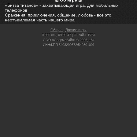
Об игре
«Битва титанов» - захватывающая игра, для мобильных
телефонов
Сражения, приключения, общение, любовь - всё это,
неотъемлемая часть нашего мира
Общее
|
Другие игры
0.005 сек,
09:09:47 | Онлайн: 1'784
ООО «Овермобайл» © 2026, 18+
ИНН/КПП 5408290672/540801001