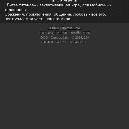
Об игре
«Битва титанов» - захватывающая игра, для мобильных
телефонов
Сражения, приключения, общение, любовь - всё это,
неотъемлемая часть нашего мира
Общее
|
Другие игры
0.004 сек,
04:19:08 | Онлайн: 1'085
ООО «Овермобайл» © 2026, 18+
ИНН/КПП 5408290672/540801001