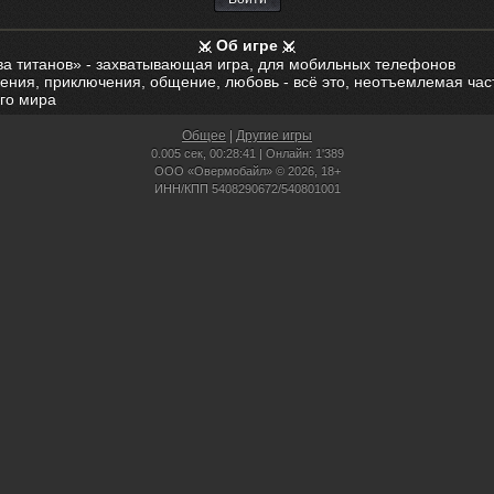
Об игре
ва титанов» - захватывающая игра, для мобильных телефонов
ения, приключения, общение, любовь - всё это, неотъемлемая час
го мира
Общее
|
Другие игры
0.005 сек,
00:28:41 | Онлайн: 1'389
ООО «Овермобайл» © 2026, 18+
ИНН/КПП 5408290672/540801001