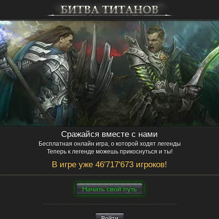
Сражайся вместе с нами
Бесплатная онлайн игра, о которой ходят легенды
Теперь к легенде можешь прикоснуться и ты!
В игре уже 46'717'673 игроков!
Нaчaть свой путь
Войти