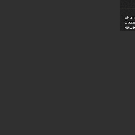
«Бит
Сраж
наше