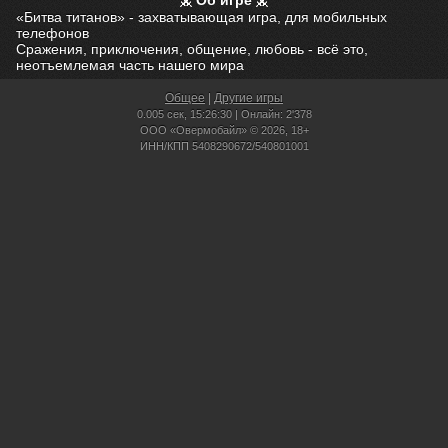
Об игре
«Битва титанов» - захватывающая игра, для мобильных
телефонов
Сражения, приключения, общение, любовь - всё это,
неотъемлемая часть нашего мира
Общее
|
Другие игры
0.005 сек,
15:26:30 | Онлайн: 2'378
ООО «Овермобайл» © 2026, 18+
ИНН/КПП 5408290672/540801001