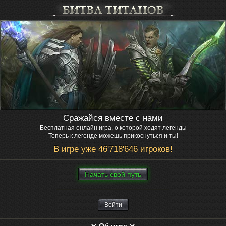
Сражайся вместе с нами
Бесплатная онлайн игра, о которой ходят легенды
Теперь к легенде можешь прикоснуться и ты!
В игре уже 46'718'646 игроков!
Нaчaть свой путь
Войти