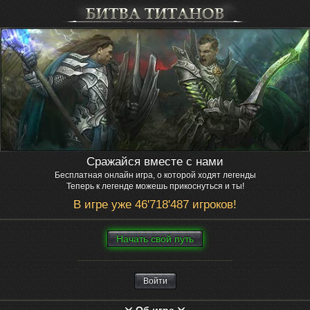
Сражайся вместе с нами
Бесплатная онлайн игра, о которой ходят легенды
Теперь к легенде можешь прикоснуться и ты!
В игре уже 46'718'487 игроков!
Нaчaть свой путь
Войти