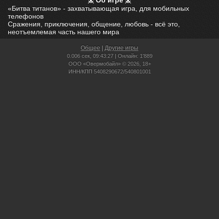
Об игре
«Битва титанов» - захватывающая игра, для мобильных
телефонов
Сражения, приключения, общение, любовь - всё это,
неотъемлемая часть нашего мира
Общее
|
Другие игры
0.006 сек,
09:43:27 | Онлайн: 1'889
ООО «Овермобайл» © 2026, 18+
ИНН/КПП 5408290672/540801001