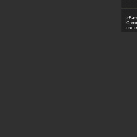
«Бит
Сраж
наше