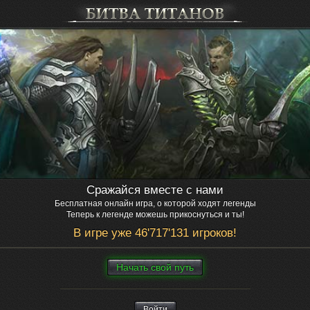
Сражайся вместе с нами
Бесплатная онлайн игра, о которой ходят легенды
Теперь к легенде можешь прикоснуться и ты!
В игре уже 46'717'131 игроков!
Нaчaть свой путь
Войти