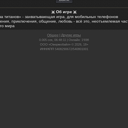
Об игре
ва титанов» - захватывающая игра, для мобильных телефонов
ения, приключения, общение, любовь - всё это, неотъемлемая час
го мира
Общее
|
Другие игры
0.005 сек,
06:48:11 | Онлайн: 1'698
ООО «Овермобайл» © 2026, 18+
ИНН/КПП 5408290672/540801001