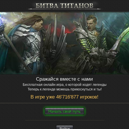
Сражайся вместе с нами
Бесплатная онлайн игра, о которой ходят легенды
Теперь к легенде можешь прикоснуться и ты!
В игре уже 46'716'877 игроков!
Нaчaть свой путь
Войти