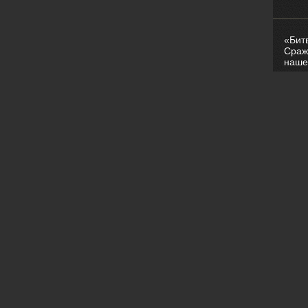
«Бит
Сраж
наше