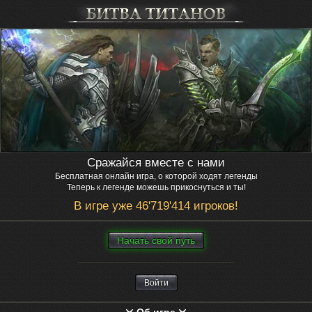
Сражайся вместе с нами
Бесплатная онлайн игра, о которой ходят легенды
Теперь к легенде можешь прикоснуться и ты!
В игре уже 46'719'414 игроков!
Нaчaть свой путь
Войти