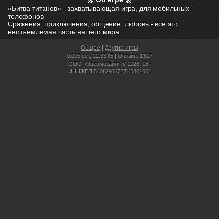
Об игре
«Битва титанов» - захватывающая игра, для мобильных
телефонов
Сражения, приключения, общение, любовь - всё это,
неотъемлемая часть нашего мира
Общее
|
Другие игры
0.005 сек,
22:33:05 | Онлайн: 1'627
ООО «Овермобайл» © 2026, 18+
ИНН/КПП 5408290672/540801001