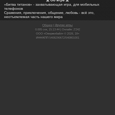
Об игре
«Битва титанов» - захватывающая игра, для мобильных
телефонов
Сражения, приключения, общение, любовь - всё это,
неотъемлемая часть нашего мира
Общее
|
Другие игры
0.005 сек,
15:13:44 | Онлайн: 2'242
ООО «Овермобайл» © 2026, 18+
ИНН/КПП 5408290672/540801001