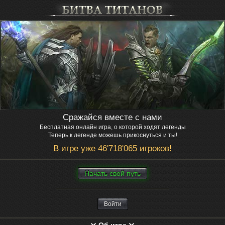
Сражайся вместе с нами
Бесплатная онлайн игра, о которой ходят легенды
Теперь к легенде можешь прикоснуться и ты!
В игре уже 46'718'065 игроков!
Нaчaть свой путь
Войти