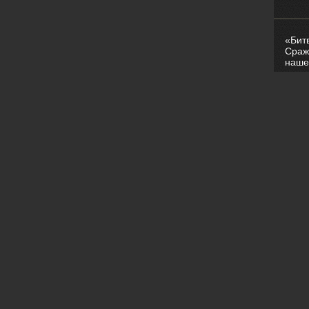
«Бит
Сраж
наше