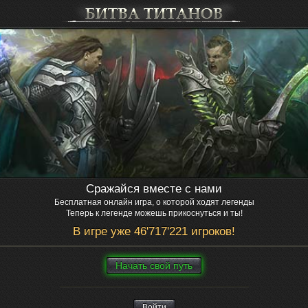
Сражайся вместе с нами
Бесплатная онлайн игра, о которой ходят легенды
Теперь к легенде можешь прикоснуться и ты!
В игре уже 46'717'221 игроков!
Нaчaть свой путь
Войти