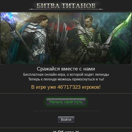
Сражайся вместе с нами
Бесплатная онлайн игра, о которой ходят легенды
Теперь к легенде можешь прикоснуться и ты!
В игре уже 46'717'323 игроков!
Нaчaть свой путь
Войти