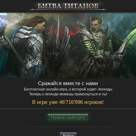
Сражайся вместе с нами
Бесплатная онлайн игра, о которой ходят легенды
Теперь к легенде можешь прикоснуться и ты!
В игре уже 46'716'996 игроков!
Нaчaть свой путь
Войти