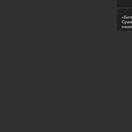
«Бит
Сраж
наше