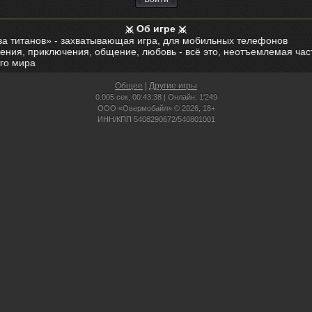
Об игре
ва титанов» - захватывающая игра, для мобильных телефонов
ения, приключения, общение, любовь - всё это, неотъемлемая час
го мира
Общее
|
Другие игры
0.005 сек,
00:43:38 | Онлайн: 1'249
ООО «Овермобайл» © 2026, 18+
ИНН/КПП 5408290672/540801001