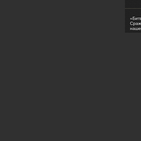
«Бит
Сраж
наше