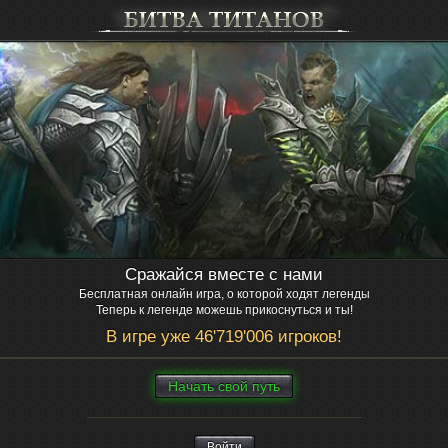
Сражайся вместе с нами
Бесплатная онлайн игра, о которой ходят легенды
Теперь к легенде можешь прикоснуться и ты!
В игре уже 46'719'006 игроков!
Нaчaть свой путь
Войти