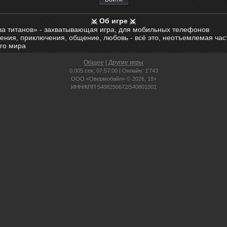
Об игре
ва титанов» - захватывающая игра, для мобильных телефонов
ения, приключения, общение, любовь - всё это, неотъемлемая час
го мира
Общее
|
Другие игры
0.005 сек,
07:57:00 | Онлайн: 1'743
ООО «Овермобайл» © 2026, 18+
ИНН/КПП 5408290672/540801001