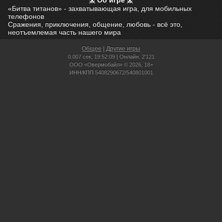
Об игре
«Битва титанов» - захватывающая игра, для мобильных
телефонов
Сражения, приключения, общение, любовь - всё это,
неотъемлемая часть нашего мира
Общее
|
Другие игры
0.007 сек,
19:52:09 | Онлайн: 2'121
ООО «Овермобайл» © 2026, 18+
ИНН/КПП 5408290672/540801001