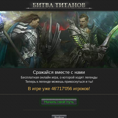
Сражайся вместе с нами
Бесплатная онлайн игра, о которой ходят легенды
Теперь к легенде можешь прикоснуться и ты!
В игре уже 46'717'056 игроков!
Нaчaть свой путь
Войти