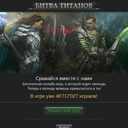
Сражайся вместе с нами
Бесплатная онлайн игра, о которой ходят легенды
Теперь к легенде можешь прикоснуться и ты!
В игре уже 46'717'027 игроков!
Нaчaть свой путь
Войти