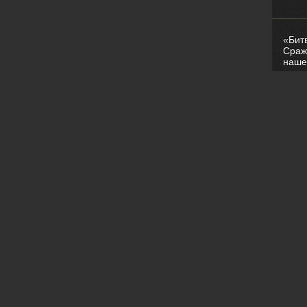
«Бит
Сраж
наше