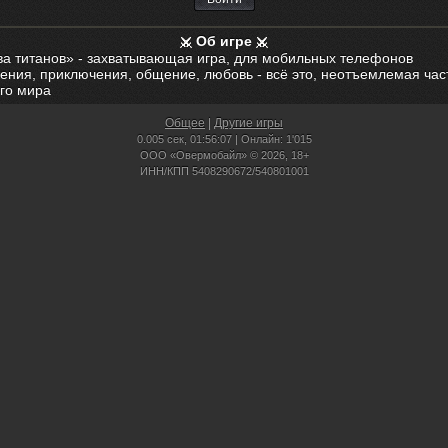
Об игре
ва титанов» - захватывающая игра, для мобильных телефонов
ения, приключения, общение, любовь - всё это, неотъемлемая час
го мира
Общее
|
Другие игры
0.005 сек,
01:56:07 | Онлайн: 1'015
ООО «Овермобайл» © 2026, 18+
ИНН/КПП 5408290672/540801001